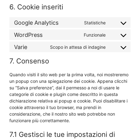
6. Cookie inseriti
Google Analytics
Statistiche
Consent
to
WordPress
Funzionale
Consent
service
to
google-
Varie
Scopo in attesa di indagine
Consent
service
analytics
to
wordpress
7. Consenso
service
varie
Quando visiti il sito web per la prima volta, noi mostreremo
un popup con una spiegazione dei cookie. Appena clicchi
su “Salva preferenze”, dai il permesso a noi di usare le
categorie di cookie e plugin come descritto in questa
dichiarazione relativa ai popup e cookie. Puoi disabilitare i
cookie attraverso il tuo browser, ma prendi in
considerazione, che il nostro sito web potrebbe non
funzionare più correttamente.
7.1 Gestisci le tue impostazioni di